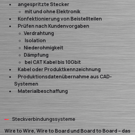
angespritzte Stecker
mit und ohne Elektronik
Konfektionierung von Beistellteilen
Prüfen nach Kundenvorgaben
Verdrahtung
Isolation
Niederohmigkeit
Dämpfung
bei CAT Kabel bis 10Gbit
Kabel oder Produktkennzeichnung
Produktionsdatenübernahme aus CAD-
Systemen
Materialbeschaffung
Steckverbindungssysteme
Wire to Wire, Wire to Board und Board to Board – das